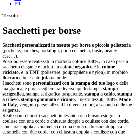
FR
Tessuto
Sacchetti per borse
Sacchetti personalizzati in tessuto per borse e piccola pelletteria
(pochette, pouches, portafogli, porta cosmetici, buste, beauty
case…).
Possono essere realizzati in morbido
cotone 100%
, in
raso
per un
sacchetto elegante e lucido, in
cotone organico
e in
cotone
riciclato
, e in
TNT
(poliestere, polipropilene e nylon), in morbido
floccato
e in tessuto
juta
naturale.
I sacchetti sono
personalizzati con la stampa del tuo logo
e della
tua grafica, e puoi scegliere tra diversi tipi di stampa:
stampa
serigrafica
, stampa serigrafica trasparente,
stampa a caldo
,
stampa
a rilievo
,
stampa gommata
e
ricamo
. I nostri tessuti,
100% Made
in Italy
, vengono personalizzati in diversi colori, a seconda delle tue
esigenze.
Realizziamo i nostri sacchetti in tessuto con chiusura singola a
coulisse con una corda o chiusura doppia a coulisse con due corde,
chiusura singola a caramella con una corda o chiusura doppia a
caramella con due corde, con chiusura doppia a coulisse con due