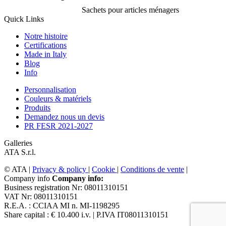
Sachets pour articles ménagers
Quick Links
Notre histoire
Certifications
Made in Italy
Blog
Info
Personnalisation
Couleurs & matériels
Produits
Demandez nous un devis
PR FESR 2021-2027
Galleries
ATA S.r.l.
© ATA |
Privacy & policy
|
Cookie
|
Conditions de vente
|
Company info
Company info:
Business registration Nr: 08011310151
VAT Nr: 08011310151
R.E.A. : CCIAA MI n. MI-1198295
Share capital : € 10.400 i.v.
| P.IVA IT08011310151